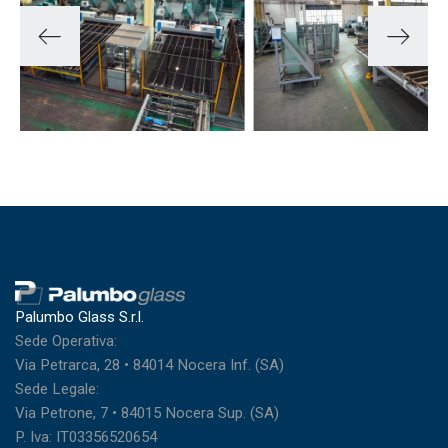
Palumbo Glass S.r.l.
Sede Operativa:
Via Petrarca, 28 • 84014 Nocera Inf. (SA)
Sede Legale:
Via Petrone, 7 • 84015 Nocera Sup. (SA)
P. Iva: IT03356520654