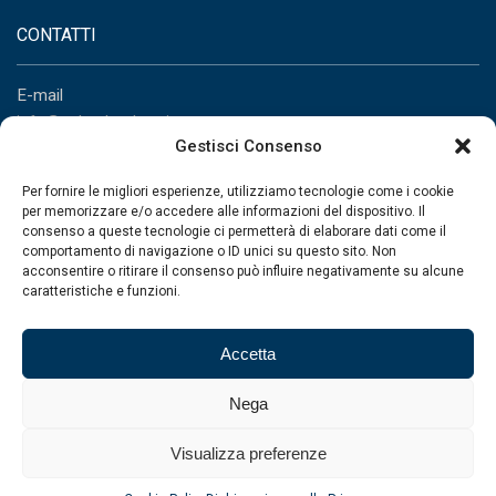
CONTATTI
E-mail
info@palumboglass.it
Gestisci Consenso
Telefono
+39 081 517 21 08
Per fornire le migliori esperienze, utilizziamo tecnologie come i cookie
per memorizzare e/o accedere alle informazioni del dispositivo. Il
consenso a queste tecnologie ci permetterà di elaborare dati come il
PRODOTTI
comportamento di navigazione o ID unici su questo sito. Non
acconsentire o ritirare il consenso può influire negativamente su alcune
caratteristiche e funzioni.
Vetrate Panoramiche
Vetrate isolanti con Super Spacer
Balaustre
Accetta
Screen glass
Nega
Vetrate isolanti ad alte prestazioni
Vetrate isolanti
Visualizza preferenze