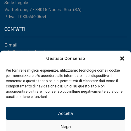
Sede Legale:
Via Petrone, 7 • 84015 Nocera Sup. (SA)
P. Iva: IT03356520654
CONTATTI
E-mail
info@palumboglass.it
Gestisci Consenso
Telefono
+39 081 517 21 08
Per fornire le migliori esperienze, utilizziamo tecnologie come i cookie
per memorizzare e/o accedere alle informazioni del dispositivo. Il
consenso a queste tecnologie ci permetterà di elaborare dati come il
PRODOTTI
comportamento di navigazione o ID unici su questo sito. Non
acconsentire o ritirare il consenso può influire negativamente su alcune
caratteristiche e funzioni.
Vetrate Panoramiche
Vetrate isolanti con Super Spacer
Balaustre
Accetta
Screen glass
Nega
Vetrate isolanti ad alte prestazioni